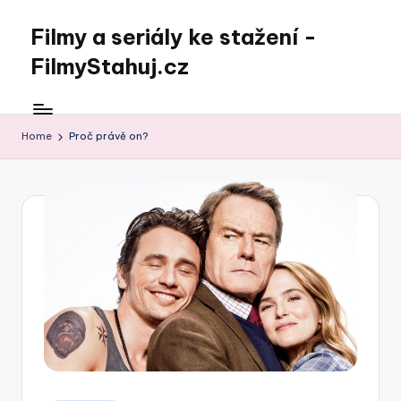
Filmy a seriály ke stažení -
Skip
to
FilmyStahuj.cz
content
Home
Proč právě on?