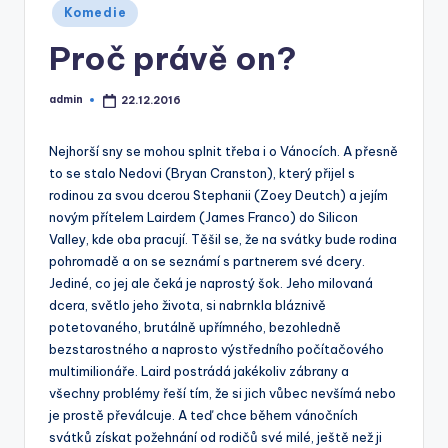
Posted
Komedie
in
Proč právě on?
admin
22.12.2016
Posted
by
Nejhorší sny se mohou splnit třeba i o Vánocích. A přesně
to se stalo Nedovi (Bryan Cranston), který přijel s
rodinou za svou dcerou Stephanii (Zoey Deutch) a jejím
novým přítelem Lairdem (James Franco) do Silicon
Valley, kde oba pracují. Těšil se, že na svátky bude rodina
pohromadě a on se seznámí s partnerem své dcery.
Jediné, co jej ale čeká je naprostý šok. Jeho milovaná
dcera, světlo jeho života, si nabrnkla bláznivě
potetovaného, brutálně upřímného, bezohledně
bezstarostného a naprosto výstředního počítačového
multimilionáře. Laird postrádá jakékoliv zábrany a
všechny problémy řeší tím, že si jich vůbec nevšímá nebo
je prostě převálcuje. A teď chce během vánočních
svátků získat požehnání od rodičů své milé, ještě než ji