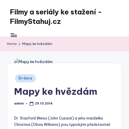
Filmy a seriály ke stažení -
Skip
to
FilmyStahuj.cz
content
Home
Mapy ke hvězdám
Posted
Dráma
in
Mapy ke hvězdám
admin
29.10.2014
Posted
by
Dr. Stanford Weiss (John Cusack) a jeho manželka
Christina (Olivia Williams) jsou typickými představiteli