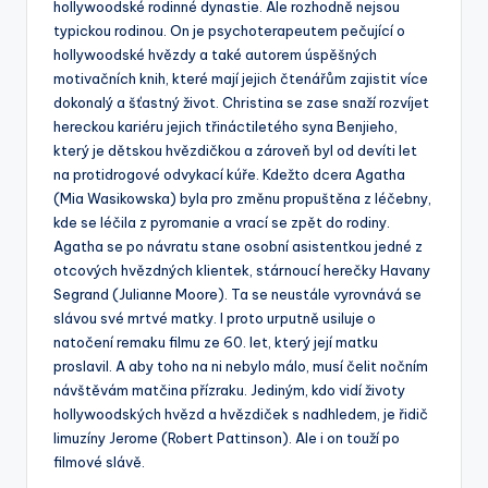
hollywoodské rodinné dynastie. Ale rozhodně nejsou
typickou rodinou. On je psychoterapeutem pečující o
hollywoodské hvězdy a také autorem úspěšných
motivačních knih, které mají jejich čtenářům zajistit více
dokonalý a šťastný život. Christina se zase snaží rozvíjet
hereckou kariéru jejich třináctiletého syna Benjieho,
který je dětskou hvězdičkou a zároveň byl od devíti let
na protidrogové odvykací kúře. Kdežto dcera Agatha
(Mia Wasikowska) byla pro změnu propuštěna z léčebny,
kde se léčila z pyromanie a vrací se zpět do rodiny.
Agatha se po návratu stane osobní asistentkou jedné z
otcových hvězdných klientek, stárnoucí herečky Havany
Segrand (Julianne Moore). Ta se neustále vyrovnává se
slávou své mrtvé matky. I proto urputně usiluje o
natočení remaku filmu ze 60. let, který její matku
proslavil. A aby toho na ni nebylo málo, musí čelit nočním
návštěvám matčina přízraku. Jediným, kdo vidí životy
hollywoodských hvězd a hvězdiček s nadhledem, je řidič
limuzíny Jerome (Robert Pattinson). Ale i on touží po
filmové slávě.