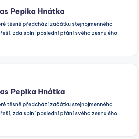
pas Pepika Hnátka
eré těsně předchází začátku stejnojmenného
řeší, zda splní poslední přání svého zesnulého
pas Pepika Hnátka
eré těsně předchází začátku stejnojmenného
řeší, zda splní poslední přání svého zesnulého