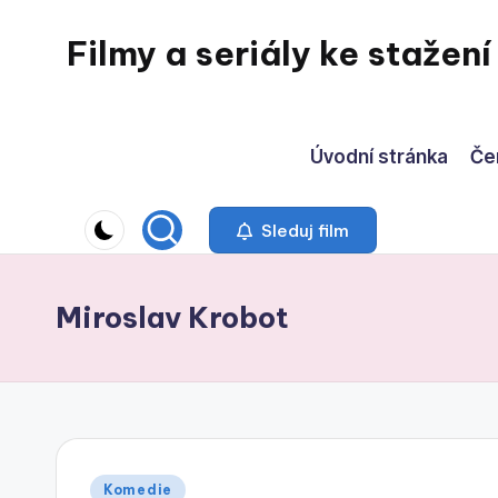
Filmy a seriály ke stažení
Skip
to
content
Úvodní stránka
Če
Sleduj film
Miroslav Krobot
Posted
Komedie