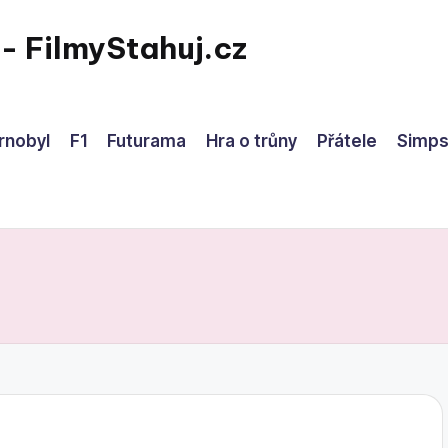
 - FilmyStahuj.cz
rnobyl
F1
Futurama
Hra o trůny
Přátele
Simps